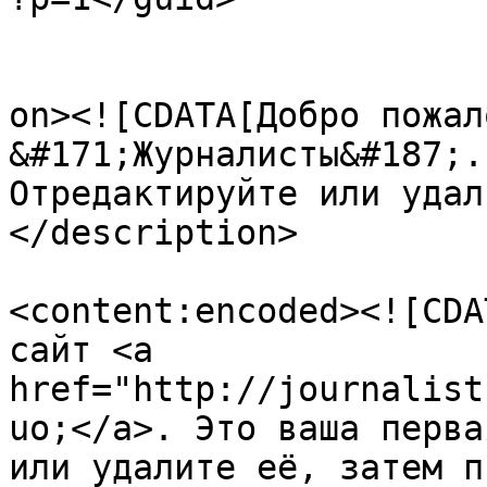
					<de
on><![CDATA[Добро пожал
&#171;Журналисты&#187;.
Отредактируйте или удал
</description>

<content:encoded><![CDA
сайт <a 
href="http://journalist
uo;</a>. Это ваша перва
или удалите её, затем п