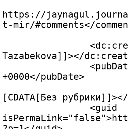
					<co
https://jaynagul.journa
t-mir/#comments</comment
		<dc:creator><![CDATA[Zhainagul 
Tazabekova]]></dc:creato
		<pubDate>Mon, 06 May 2013 06:55:06 
+0000</pubDate>

				<catego
[CDATA[Без рубрики]]></
		<guid 
isPermaLink="false">htt
?p=1</guid>
