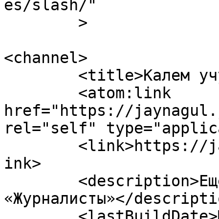
es/slash/"

	>

<channel>

	<title>Калем учу</title>

	<atom:link 
href="https://jaynagul.
rel="self" type="applic
	<link>https://jaynagul.journalist.kg/en</l
ink>

	<description>Ещё один сайт сети 
«Журналисты»</descriptio
	<lastBuildDate>Mon, 06 May 2013 06:55:06 