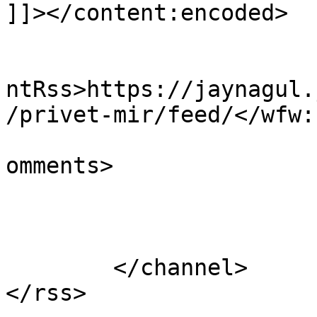
]]></content:encoded>

					<wf
ntRss>https://jaynagul.
/privet-mir/feed/</wfw:
			<slash:comments>1</slash
omments>

			</item>
	</channel>
