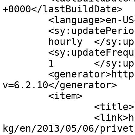
+0000</lastBuildDate>

	<language>en-US</language>

	<sy:updatePeriod>

	hourly	</sy:updatePeriod>

	<sy:updateFrequency>

	1	</sy:updateFrequency>

	<generator>https://wordpress.org/?
v=6.2.10</generator>

	<item>

		<title>Привет, мир!</title>

		<link>https://jaynagul.journalist.
kg/en/2013/05/06/privet