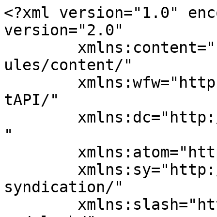
<?xml version="1.0" enc
version="2.0"

	xmlns:content="http://purl.org/rss/1.0/mod
ules/content/"

	xmlns:wfw="http://wellformedweb.org/Commen
tAPI/"

	xmlns:dc="http://purl.org/dc/elements/1.1/
"

	xmlns:atom="http://www.w3.org/2005/Atom"

	xmlns:sy="http://purl.org/rss/1.0/modules/
syndication/"

	xmlns:slash="http://purl.org/rss/1.0/modul